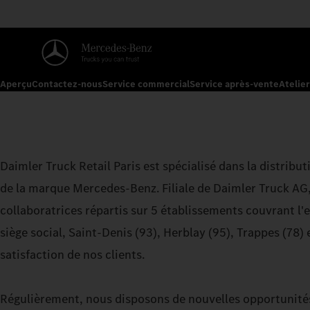
Aperçu
Contactez-nous
Service commercial
Service après-vente
Atelie
Daimler Truck Retail Paris est spécialisé dans la distributi
de la marque Mercedes-Benz. Filiale de Daimler Truck AG
collaboratrices répartis sur 5 établissements couvrant l'e
siège social, Saint-Denis (93), Herblay (95), Trappes (78)
satisfaction de nos clients.
Régulièrement, nous disposons de nouvelles opportunités à