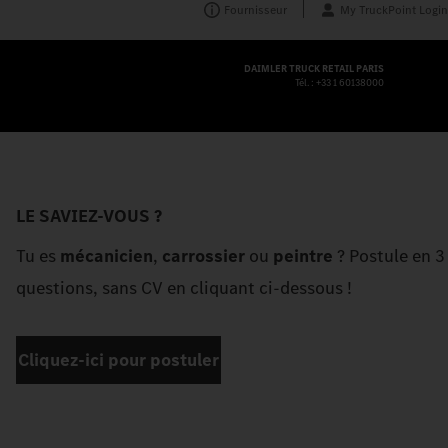
Fournisseur
My TruckPoint Login
DAIMLER TRUCK RETAIL PARIS
Tél. :
+33 1 60138000
LE SAVIEZ-VOUS ?
Tu es
mécanicien
,
carrossier
ou
peintre
? Postule en 3
questions, sans CV en cliquant ci-dessous !
Cliquez-ici pour postuler