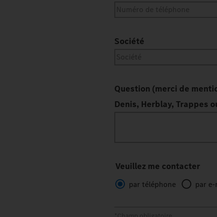
Société
Question (merci de mentio
Denis, Herblay, Trappes 
Veuillez me contacter
par téléphone
par e-
*Champ obligatoire